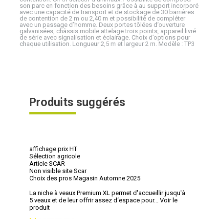
son parc en fonction des besoins grâce à au support incorporé
avec une capacité de transport et de stockage de 30 barrières
de contention de 2 m ou 2,40 m et possibilité de compléter
avec un passage d’homme. Deux portes tôlées d’ouverture
galvanisées, châssis mobile attelage trois points, appareil livré
de série avec signalisation et éclairage. Choix d’options pour
chaque utilisation. Longueur 2,5 m et largeur 2 m. Modèle : TP3
Produits suggérés
affichage prix HT
Sélection agricole
Article SCAR
Non visible site Scar
Choix des pros Magasin Automne 2025
La niche à veaux Premium XL permet d'accueillir jusqu'à
5 veaux et de leur offrir assez d‘espace pour...
Voir le
produit