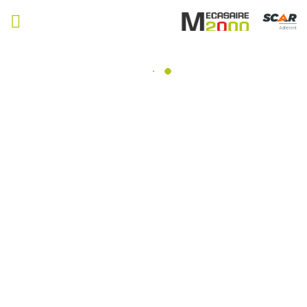
Adhérent
Matériels, pièces et équipements
agricole
Consulter nos catalogues
Filtrer par
Matériel agricole
Tous
Travail du sol
Semis