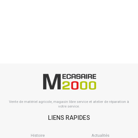
Poignée isolante
Poignée isolante avec crochet. Noire. Avec limitation de traction.
Sachet de 5 pièces avec trou de suspension.
Voir le produit
Vente de matériel agricole, magasin libre service et atelier de réparation à
votre service.
LIENS RAPIDES
Histoire
Actualités