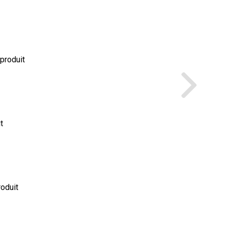
 produit
t
roduit