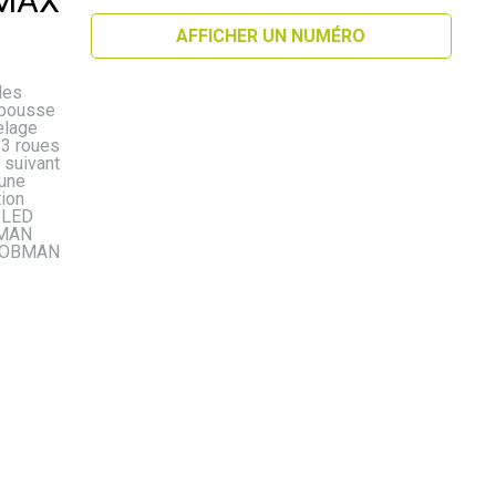
OMAX
AFFICHER UN NUMÉRO
les
repousse
elage
 3 roues
 suivant
 une
tion
e LED
BMAN
BOBMAN