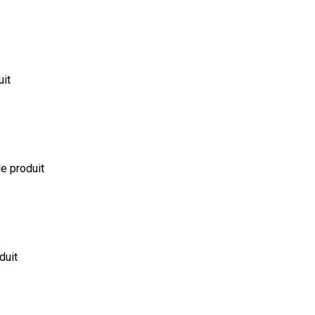
uit
le produit
duit