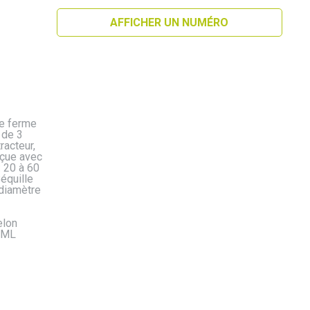
AFFICHER UN NUMÉRO
de ferme
 de 3
racteur,
nçue avec
: 20 à 60
équille
 diamètre
elon
2ML