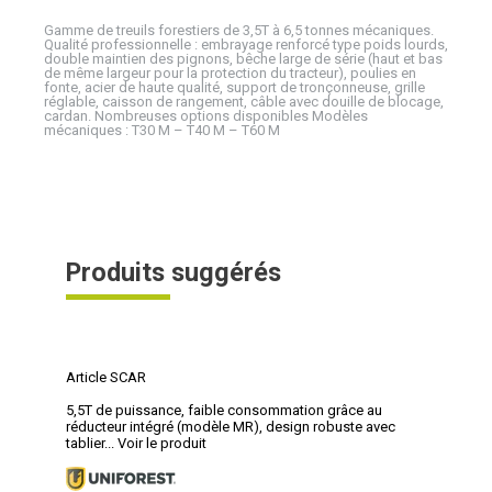
Gamme de treuils forestiers de 3,5T à 6,5 tonnes mécaniques.
Qualité professionnelle : embrayage renforcé type poids lourds,
double maintien des pignons, bêche large de série (haut et bas
de même largeur pour la protection du tracteur), poulies en
fonte, acier de haute qualité, support de tronçonneuse, grille
réglable, caisson de rangement, câble avec douille de blocage,
cardan. Nombreuses options disponibles Modèles
mécaniques : T30 M – T40 M – T60 M
Produits suggérés
Article SCAR
5,5T de puissance, faible consommation grâce au
réducteur intégré (modèle MR), design robuste avec
tablier...
Voir le produit