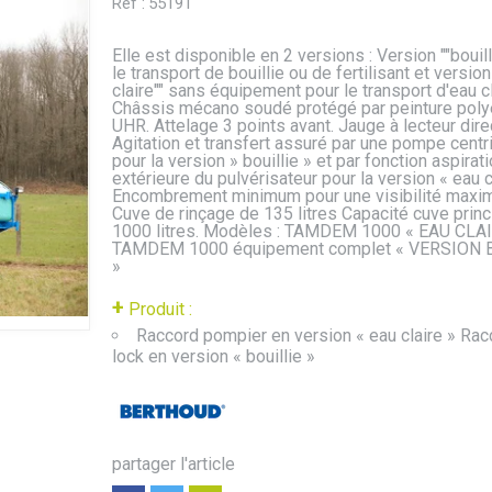
Réf :
55191
Elle est disponible en 2 versions : Version ""bouill
le transport de bouillie ou de fertilisant et version
claire"" sans équipement pour le transport d'eau cl
Châssis mécano soudé protégé par peinture poly
UHR. Attelage 3 points avant. Jauge à lecteur dire
Agitation et transfert assuré par une pompe centr
pour la version » bouillie » et par fonction aspirat
extérieure du pulvérisateur pour la version « eau cl
Encombrement minimum pour une visibilité maxi
Cuve de rinçage de 135 litres Capacité cuve princi
1000 litres. Modèles : TAMDEM 1000 « EAU CLAI
TAMDEM 1000 équipement complet « VERSION 
»
+
Produit :
Raccord pompier en version « eau claire » Ra
lock en version « bouillie »
partager l'article