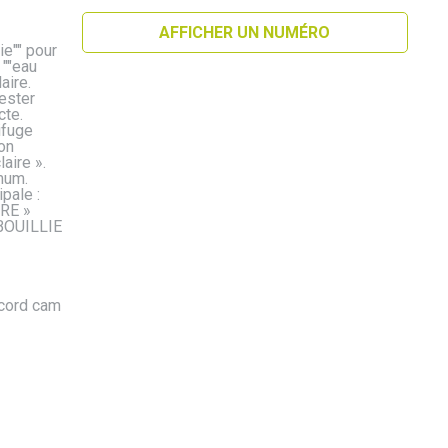
AFFICHER UN NUMÉRO
ie"" pour
 ""eau
aire.
ester
cte.
ifuge
ion
aire ».
mum.
pale :
RE »
BOUILLIE
ccord cam