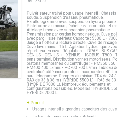
Réf :
55190
Pulvérisateur trainé pour usage intensif : Châssi
soudé. Suspension d'essieu pneumatique.
Parallélogramme avec suspension hydro pneumat
Plateforme aluminium, échelle escamotable et ra
Attelage timon avec suspension pneumatique.
Transmission par cardan homocinétique. Cuve pol
avec paroi lisse intérieur. Capacité : 5500 L - 700
Jauge à flotteur à lecture directe. Cuve de rinçage 
Cuve lave mains : 15 L. Agitation hydraulique avec
répartiteur en cuve. Régulation : - DPAE - BUS CAN
GENIUS - GENIUS + - XENIUS. - ISOBUS : T800 -
sans terminal. Distribution vannes motorisées. 
pistons membranes ou centrifuge : - PM350 350 
PM400 400 L/min. - PC700 700 L/min. Tableau d
centralisé côté incorporateur. Incorporateur 40 L 
parallélogramme. Rampes aluminium TR4 de 24 à
RA3 de 33 à 38 m (HYBRIDE 5500 L) - RA3 de 33
(HYBRIDE 7000 L). Nombreux équipements et
configurations possibles. Modèles : HYBRIDE 550
HYBRIDE 7000 L
+
Produit :
Usages intensifs, grandes capacités des cuv
Le haut de gamme de chez Arland !