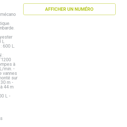
AFFICHER UN NUMÉRO
s mécano
ique.
mbarde.
yester
0 L
: 600 L.
 :
 T1200
Pompes à
L/min. -
e vannes
monté sur
 30 m -
 à 44 m
0 L -
es