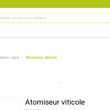
s
Produits
Matériel agricole
Pièces et accessoires
sateurs vigne
Atomiseur viticole
Atomiseur viticole