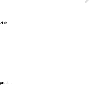
oduit
 produit