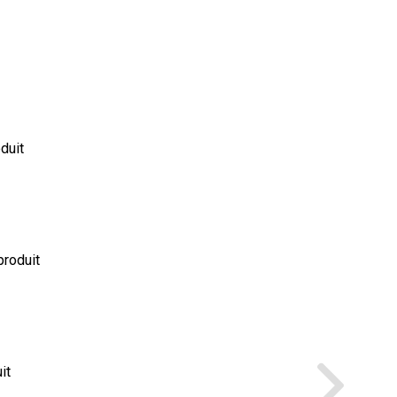
oduit
produit
it