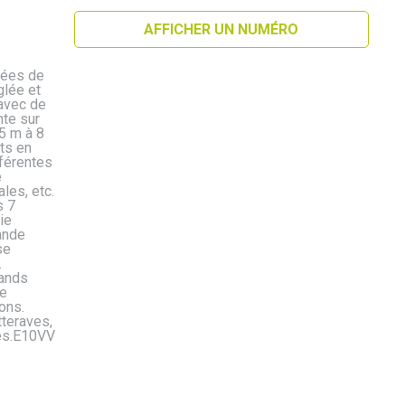
AFFICHER UN NUMÉRO
gées de
glée et
 avec de
te sur
5 m à 8
ts en
férentes
e
les, etc.
s 7
ie
ande
se
.
rands
se
ons.
tteraves,
les.E10VV