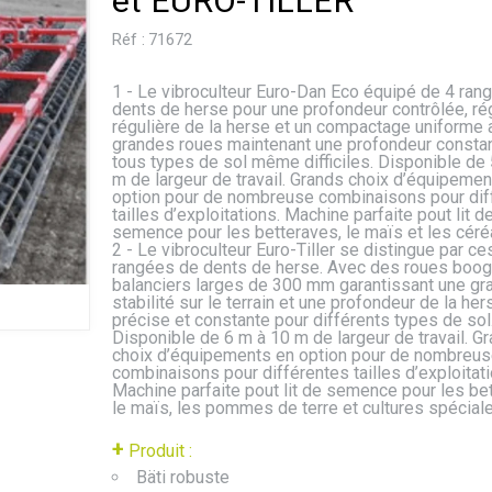
et EURO-TILLER
Réf :
71672
1 - Le vibroculteur Euro-Dan Eco équipé de 4 ran
dents de herse pour une profondeur contrôlée, ré
régulière de la herse et un compactage uniforme
grandes roues maintenant une profondeur constan
tous types de sol même difficiles. Disponible de 
m de largeur de travail. Grands choix d’équipemen
option pour de nombreuse combinaisons pour dif
tailles d’exploitations. Machine parfaite pout lit d
semence pour les betteraves, le maïs et les céréa
2 - Le vibroculteur Euro-Tiller se distingue par ce
rangées de dents de herse. Avec des roues boog
balanciers larges de 300 mm garantissant une gr
stabilité sur le terrain et une profondeur de la her
précise et constante pour différents types de sol
Disponible de 6 m à 10 m de largeur de travail. G
choix d’équipements en option pour de nombreu
combinaisons pour différentes tailles d’exploitati
Machine parfaite pout lit de semence pour les be
le maïs, les pommes de terre et cultures spécia
+
Produit :
Bäti robuste