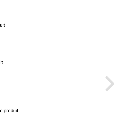
uit
it
le produit