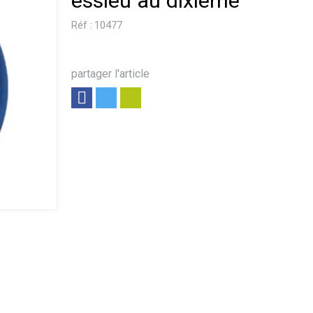
essieu au dixième
Réf :
10477
partager l'article