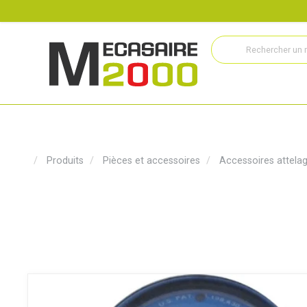
Recrutement
Histoire
Actualités
Métiers
Service
Produits
Pièces et accessoires
Accessoires attela