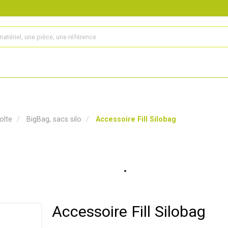
s
Produits
Matériel agricole
Pièces et accessoires
olte
BigBag, sacs silo
Accessoire Fill Silobag
Accessoire Fill Silobag