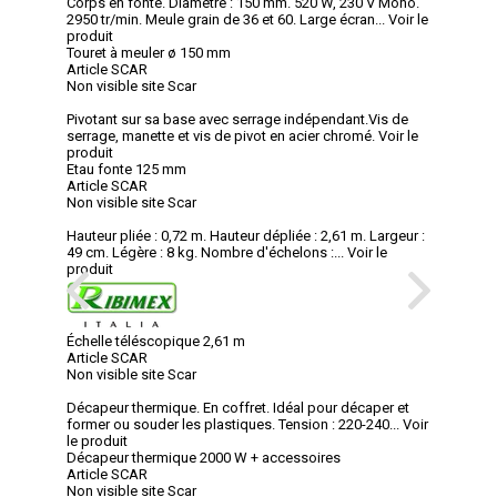
Corps en fonte. Diamètre : 150 mm. 520 W, 230 V Mono.
2950 tr/min. Meule grain de 36 et 60. Large écran...
Voir le
produit
Touret à meuler ø 150 mm
Article SCAR
Non visible site Scar
Pivotant sur sa base avec serrage indépendant.Vis de
serrage, manette et vis de pivot en acier chromé.
Voir le
produit
Etau fonte 125 mm
Article SCAR
Non visible site Scar
Hauteur pliée : 0,72 m. Hauteur dépliée : 2,61 m. Largeur :
49 cm. Légère : 8 kg. Nombre d'échelons :...
Voir le
produit
Échelle téléscopique 2,61 m
Article SCAR
Non visible site Scar
Décapeur thermique. En coffret. Idéal pour décaper et
former ou souder les plastiques. Tension : 220-240...
Voir
le produit
Décapeur thermique 2000 W + accessoires
Article SCAR
Non visible site Scar