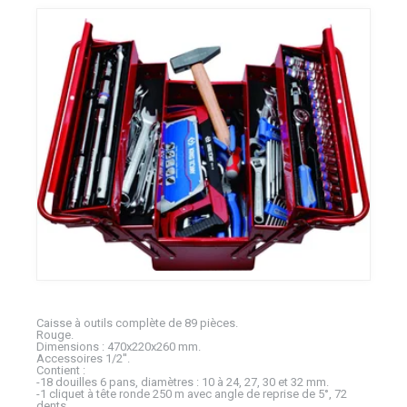
Caisse à outils complète de 89 pièces.
Rouge.
Dimensions : 470x220x260 mm.
Accessoires 1/2''.
Contient :
-18 douilles 6 pans, diamètres : 10 à 24, 27, 30 et 32 mm.
-1 cliquet à tête ronde 250 m avec angle de reprise de 5°, 72
dents.