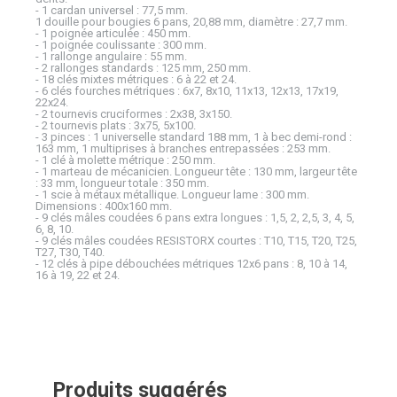
- 1 cardan universel : 77,5 mm.
1 douille pour bougies 6 pans, 20,88 mm, diamètre : 27,7 mm.
- 1 poignée articulée : 450 mm.
- 1 poignée coulissante : 300 mm.
- 1 rallonge angulaire : 55 mm.
- 2 rallonges standards : 125 mm, 250 mm.
- 18 clés mixtes métriques : 6 à 22 et 24.
- 6 clés fourches métriques : 6x7, 8x10, 11x13, 12x13, 17x19,
22x24.
- 2 tournevis cruciformes : 2x38, 3x150.
- 2 tournevis plats : 3x75, 5x100.
- 3 pinces : 1 universelle standard 188 mm, 1 à bec demi-rond :
163 mm, 1 multiprises à branches entrepassées : 253 mm.
- 1 clé à molette métrique : 250 mm.
- 1 marteau de mécanicien. Longueur tête : 130 mm, largeur tête
: 33 mm, longueur totale : 350 mm.
- 1 scie à métaux métallique. Longueur lame : 300 mm.
Dimensions : 400x160 mm.
- 9 clés mâles coudées 6 pans extra longues : 1,5, 2, 2,5, 3, 4, 5,
6, 8, 10.
- 9 clés mâles coudées RESISTORX courtes : T10, T15, T20, T25,
T27, T30, T40.
- 12 clés à pipe débouchées métriques 12x6 pans : 8, 10 à 14,
16 à 19, 22 et 24.
Produits suggérés