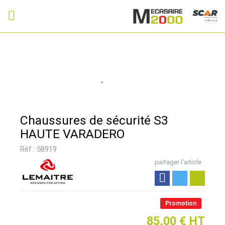
Adhérent
Chaussures de sécurité S3
HAUTE VARADERO
Réf :
58919
partager l'article
Promotion
85,00
€
HT