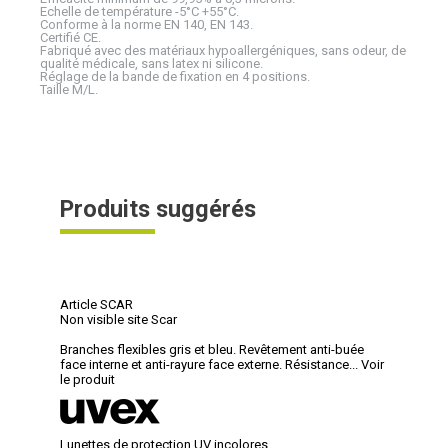
Echelle de température -5°C +55°C.
Conforme à la norme EN 140, EN 143.
Certifié CE.
Fabriqué avec des matériaux hypoallergéniques, sans odeur, de
qualité médicale, sans latex ni silicone.
Réglage de la bande de fixation en 4 positions.
Taille M/L.
Produits suggérés
Article SCAR
Non visible site Scar
Branches flexibles gris et bleu. Revêtement anti-buée
face interne et anti-rayure face externe. Résistance...
Voir
le produit
Lunettes de protection UV incolores