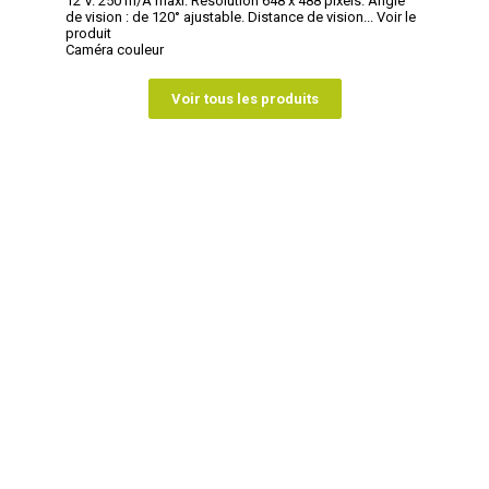
12 V. 250 m/A maxi. Résolution 648 x 488 pixels. Angle
de vision : de 120° ajustable. Distance de vision...
Voir le
produit
Caméra couleur
Voir tous les produits