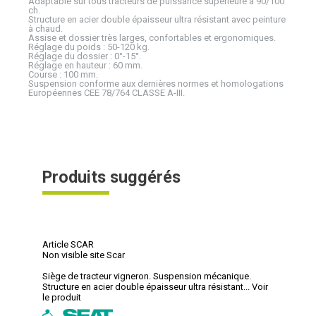
Adaptable sur tous tracteurs de puissance supérieure à 90/100
ch.
Structure en acier double épaisseur ultra résistant avec peinture
à chaud.
Assise et dossier très larges, confortables et ergonomiques.
Réglage du poids : 50-120 kg.
Réglage du dossier : 0°-15°.
Réglage en hauteur : 60 mm.
Course : 100 mm.
Suspension conforme aux dernières normes et homologations
Européennes CEE 78/764 CLASSE A-III.
Produits suggérés
Article SCAR
Non visible site Scar
Siège de tracteur vigneron. Suspension mécanique.
Structure en acier double épaisseur ultra résistant...
Voir
le produit