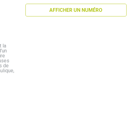
AFFICHER UN NUMÉRO
 la
d'un
ire
euses
s de
ulique,