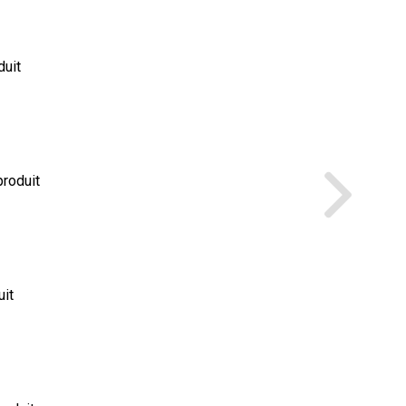
duit
produit
uit