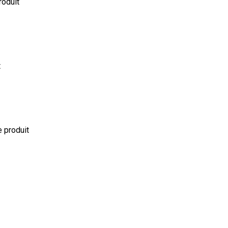
roduit
t
e produit