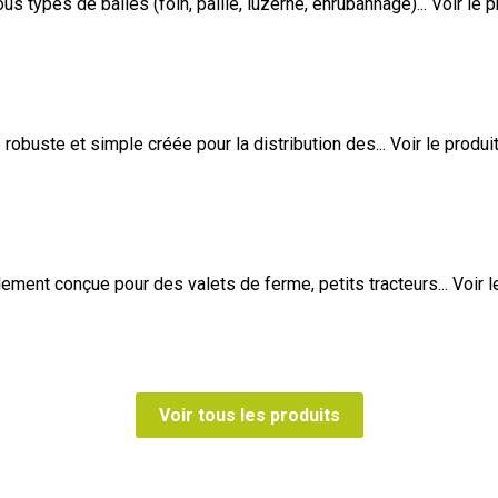
 types de balles (foin, paille, luzerne, enrubannage)...
Voir le p
obuste et simple créée pour la distribution des...
Voir le produi
ent conçue pour des valets de ferme, petits tracteurs...
Voir l
Voir tous les produits