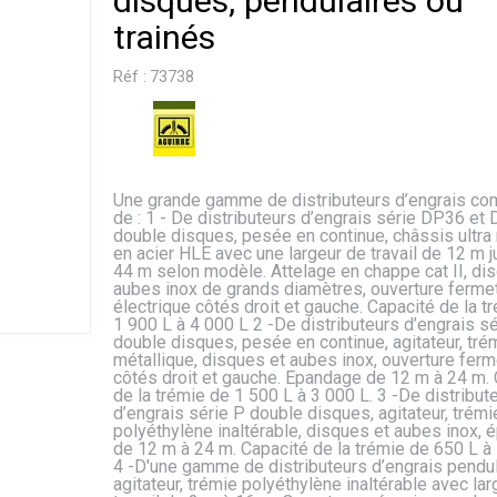
disques, pendulaires ou
trainés
Réf :
73738
Une grande gamme de distributeurs d’engrais c
de : 1 - De distributeurs d’engrais série DP36 et
double disques, pesée en continue, châssis ultra
en acier HLE avec une largeur de travail de 12 m j
44 m selon modèle. Attelage en chappe cat II, di
aubes inox de grands diamètres, ouverture ferme
électrique côtés droit et gauche. Capacité de la t
1 900 L à 4 000 L 2 -De distributeurs d’engrais s
double disques, pesée en continue, agitateur, tré
métallique, disques et aubes inox, ouverture ferm
côtés droit et gauche. Epandage de 12 m à 24 m. 
de la trémie de 1 500 L à 3 000 L. 3 -De distribut
d’engrais série P double disques, agitateur, trémi
polyéthylène inaltérable, disques et aubes inox,
de 12 m à 24 m. Capacité de la trémie de 650 L à 
4 -D'une gamme de distributeurs d’engrais pendul
agitateur, trémie polyéthylène inaltérable avec la