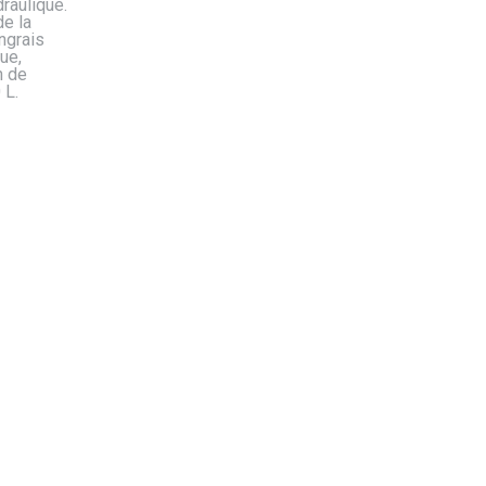
raulique.
de la
ngrais
ue,
n de
 L.