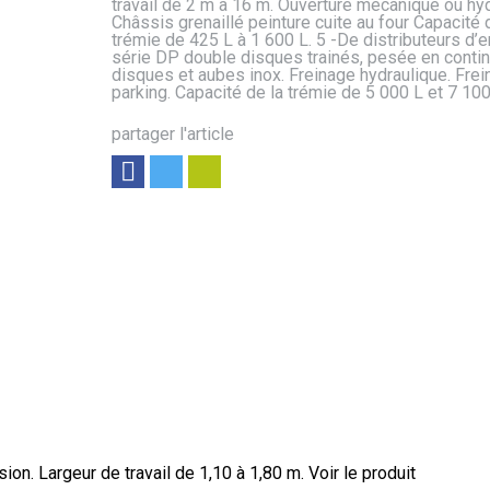
travail de 2 m à 16 m. Ouverture mécanique ou hyd
Châssis grenaillé peinture cuite au four Capacité 
trémie de 425 L à 1 600 L. 5 -De distributeurs d’e
série DP double disques trainés, pesée en contin
disques et aubes inox. Freinage hydraulique. Frei
parking. Capacité de la trémie de 5 000 L et 7 100
partager l'article
ion. Largeur de travail de 1,10 à 1,80 m.
Voir le produit