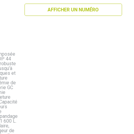
AFFICHER UN NUMÉRO
omposée
 DP 44
 robuste
usqu’à
sques et
ture
rémie de
érie GC
mie
eture
Capacité
eurs
e
 épandage
1 600 L.
aire,
rgeur de