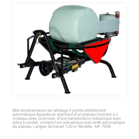
Mini enrubanneuse sur attelage 3 points entièrement
automatique équipée en standard d’un plateau tournant à 2
rouleaux avec courroies, d’une transmission mécanique avec
arbre à cardan, compte tour mécanique avec arrêt automatique
du plateau. Largeur de travail 1,20 m. Modèle : MF 70/M