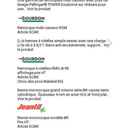
Une gamme de remorques multi caisson avec bras de
levage Palfinger® POWER boulonné sur châssis pour
une...
Voir le produit
Remorque multi-caisson RCM
Article SCAR
Des bennes à ridelles simple essieu avec une charge
utile de 3 à 8,5 T. Barre anti-encastrement, support...
Voir
le produit
Remorque à ridelles RMG et RE
affichage prix HT
Article SCAR
Choix des pros Matériel Eté
Benne monocoque grand volume série BR caisse semi-
cylindrique : Épaisseur 4 mm en acier HLE et fond plat...
Voir le produit
Benne monocoque modèle BR
Prix HT :
Article SCAR