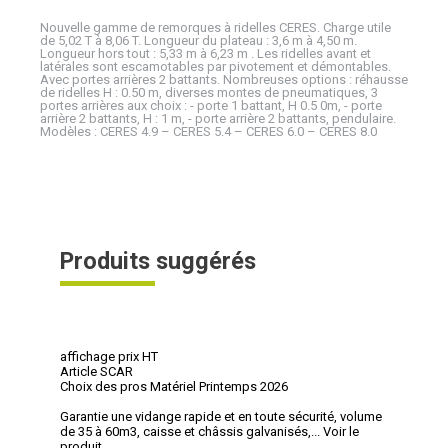
Nouvelle gamme de remorques à ridelles CERES. Charge utile
de 5,02 T à 8,06 T. Longueur du plateau : 3,6 m à 4,50 m.
Longueur hors tout : 5,33 m à 6,23 m . Les ridelles avant et
latérales sont escamotables par pivotement et démontables.
Avec portes arrières 2 battants. Nombreuses options : réhausse
de ridelles H : 0.50 m, diverses montes de pneumatiques, 3
portes arrières aux choix : - porte 1 battant, H 0.5 0m, - porte
arrière 2 battants, H : 1 m, - porte arrière 2 battants, pendulaire.
Modèles : CERES 4.9 – CERES 5.4 – CERES 6.0 – CERES 8.0
Produits suggérés
affichage prix HT
Article SCAR
Choix des pros Matériel Printemps 2026
Garantie une vidange rapide et en toute sécurité, volume
de 35 à 60m3, caisse et châssis galvanisés,...
Voir le
produit