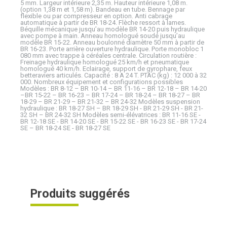
5 mm. Largeur intérieure 2,35 m. Hauteur intérieure 1,08 m.
(option 1,38 m et 1,58 m). Bandeau en tube. Bennage par
flexible ou par compresseur en option. Anti cabrage
automatique à partir de BR 18-24. Flèche ressort à lames.
Béquille mécanique jusqu’au modèle BR 14-20 puis hydraulique
avec pompe à main. Anneau homologué soudé jusqu’au
modèle BR 15-22. Anneau boulonné diamètre 50 mm à partir de
BR 16-23. Porte arrière ouverture hydraulique. Porte monobloc 1
080 mm avec trappe à céréales centrale. Circulation routière :
Freinage hydraulique homologué 25 km/h et pneumatique
homologué 40 km/h. Eclairage, support de gyrophare, feux
betteraviers articulés. Capacité : 8 A 24 T. PTAC (kg) : 12 000 à 32
000. Nombreux équipement et configurations possibles
Modèles : BR 8-12 – BR 10-14 – BR 11-16 – BR 12-18 – BR 14-20
–BR 15-22 – BR 16-23 – BR 17-24 – BR 18-24 – BR 18-27 – BR
18-29 – BR 21-29 – BR 21-32 – BR 24-32 Modèles suspension
hydraulique : BR 18-27 SH – BR 18-29 SH - BR 21-29 SH - BR 21-
32 SH – BR 24-32 SH Modèles semi-élévatrices : BR 11-16 SE -
BR 12-18 SE - BR 14-20 SE - BR 15-22 SE - BR 16-23 SE - BR 17-24
SE – BR 18-24 SE - BR 18-27 SE
Produits suggérés