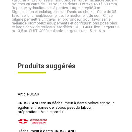
- Broche N° 2/3. Châssis monobloc renforcé mécano-soudé. 4
poutres en carré de 100 pour les dents - Entraxe 450 à 600 mm.
Repliage hydraulique en 3 parties. Largeur replié 3 m.
Signalisation et éclairage inclus. Dents au choix : - Carré de 35
favorisent l'ameublissement et l'émiettement du sol. - Chisel
bilame permettra un travail en profondeur pour favoriser le
mélange. Nombreux équipements et configurations possibles
et large choix de rouleaux. Modèles : CULTI 4000 fixe : largeurs 3
m - 3,5 m. CULTI 4000 repliable : largeurs 4 m - 5 m - 6 m.
Produits suggérés
Article SCAR
CROSSLAND est un déchaumeur à dents polyvalent pour
également reprise de labour, pseudo labour,
préparation...
Voir le produit
Déchaumeur à dents CROSSLAND