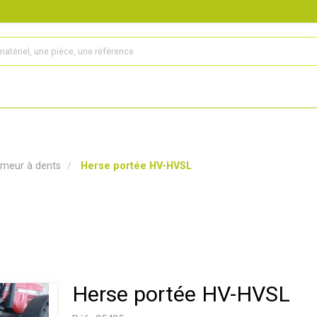
s
Produits
Matériel agricole
Pièces et accessoires
meur à dents
Herse portée HV-HVSL
Herse portée HV-HVSL