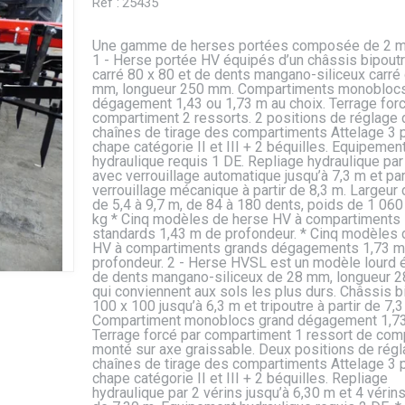
Réf :
25435
Une gamme de herses portées composée de 2 m
1 - Herse portée HV équipés d’un châssis bipout
carré 80 x 80 et de dents mangano-siliceux carré
mm, longueur 250 mm. Compartiments monobloc
dégagement 1,43 ou 1,73 m au choix. Terrage forc
compartiment 2 ressorts. 2 positions de réglage
chaînes de tirage des compartiments Attelage 3 
chape catégorie II et III + 2 béquilles. Equipemen
hydraulique requis 1 DE. Repliage hydraulique par
avec verrouillage automatique jusqu’à 7,3 m et par
verrouillage mécanique à partir de 8,3 m. Largeur d
de 5,4 à 9,7 m, de 84 à 180 dents, poids de 1 060
kg * Cinq modèles de herse HV à compartiments
standards 1,43 m de profondeur. * Cinq modèles 
HV à compartiments grands dégagements 1,73 m
profondeur. 2 - Herse HVSL est un modèle lourd 
de dents mangano-siliceux de 28 mm, longueur 
qui conviennent aux sols les plus durs. Châssis b
100 x 100 jusqu’à 6,3 m et tripoutre à partir de 7,3
Compartiment monoblocs grand dégagement 1,73
Terrage forcé par compartiment 1 ressort de co
monté sur axe graissable. Deux positions de rég
chaînes de tirage des compartiments Attelage 3 
chape catégorie II et III + 2 béquilles. Repliage
hydraulique par 2 vérins jusqu’à 6,30 m et 4 vérins 