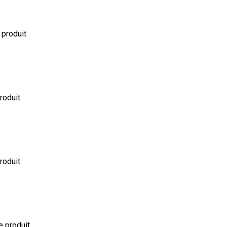
 produit
produit
produit
le produit