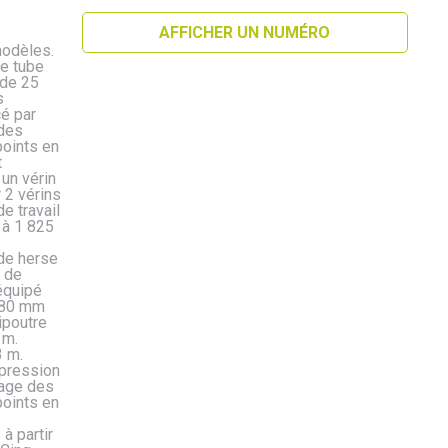
AFFICHER UN NUMÉRO
odèles.
re tube
 de 25
s
é par
 des
points en
t
 un vérin
 2 vérins
e travail
 à 1 825
de herse
 de
équipé
280 mm
ipoutre
 m.
 m.
mpression
lage des
points en
à partir