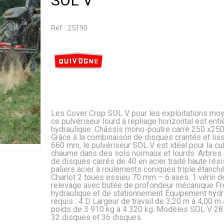
SOL V
Réf :
25190
Les Cover Crop SOL V pour les exploitations mo
ce pulvériseur lourd à repliage horizontal est ent
hydraulique. Châssis mono-poutre carré 250 x25
Grâce à la combinaison de disques crantés et lis
660 mm, le pulvériseur SOL V est idéal pour la cul
chaume dans des sols normaux et lourds. Arbres 
de disques carrés de 40 en acier traité haute rési
paliers acier à roulements coniques triple étanché
Chariot 2 toues essieu 70 mm – 6 axes. 1 vérin d
relevage avec butée de profondeur mécanique Fr
hydraulique et de stationnement Équipement hydr
requis : 4 D Largeur de travail de 3,20 m à 4,00 m
poids de 3 910 kg à 4 320 kg. Modèles SOL V 28
32 disques et 36 disques.