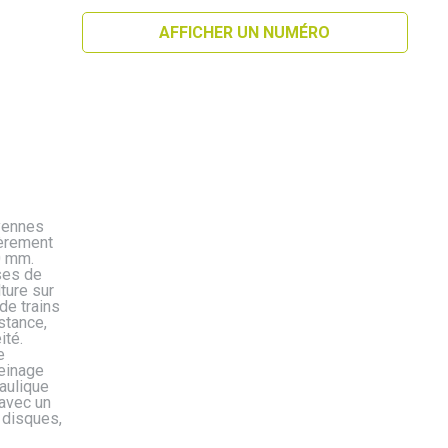
AFFICHER UN NUMÉRO
yennes
ièrement
0 mm.
ses de
ture sur
de trains
stance,
ité.
e
einage
aulique
 avec un
 disques,