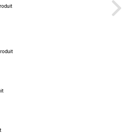
roduit
produit
it
t