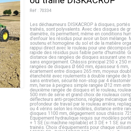
ou trainé DISKACROP
Réf :
70334
Les déchaumeurs DISKACROP à disques, portés
traînés, sont polyvalents. Avec des disques de g
diamètre, ils permettent, même en conditions hu
d’enfouir les résidus pour avoir un bon mélange.
soutenu et homogène du sol et de la matière orga
rappui direct avec le rouleau pour une décomposi
rapide des résidus puis faible perte d'humidité. 
distance des rangées de disques assurant une m
sans engorgement. Châssis principal 250 x 250 
rangées de disques Ø 660 mm, épaisseur 6 mm,
écartement entre disques 265 mm, moyeux doub
étanchéité avec roulements à double rangée de bi
sans entretien, sécurité non-stop par 4 élastomè
mm, herse à peignes simple rangée Ø12 mm entr
deuxième rangée de disques et le rouleau, roulea
500 mm de série et grand choix de rouleaux comp
déflecteurs anti-projections, réglage mécanique d
profondeur de travail par le rouleau arrière, replia
ou 4 vérins selon les modèles, distance entre ra
disques 1100 mm, dégagement sous châssis 72
Équipement hydraulique requis sur modèles porté
+ 1 SE (si machine repliable) et 3 DE + 1 SE sur 
trainés. Choix d’équipements pour chaque utilisati