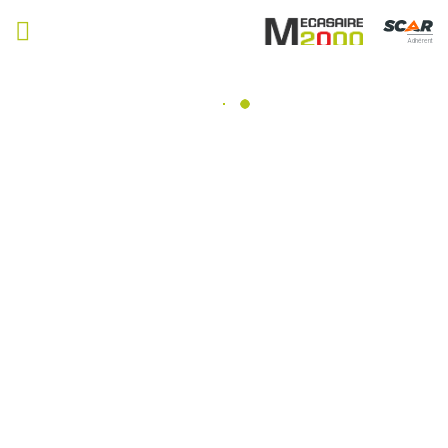
Adhérent
Grégoire besson
Consulter nos catalogues
Filtrer par
Matériel agricole
Tous
Travail du sol
Semis
Fertilisation, épandage