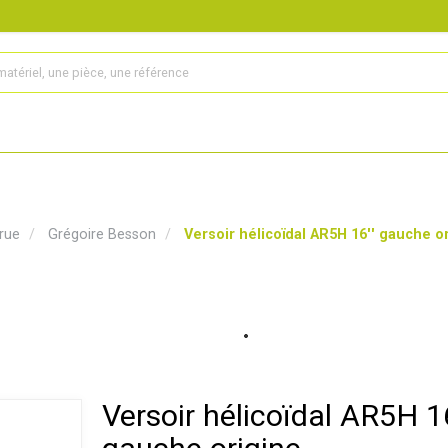
s
Produits
Matériel agricole
Pièces et accessoires
rue
Grégoire Besson
Versoir hélicoïdal AR5H 16'' gauche o
Versoir hélicoïdal AR5H 16