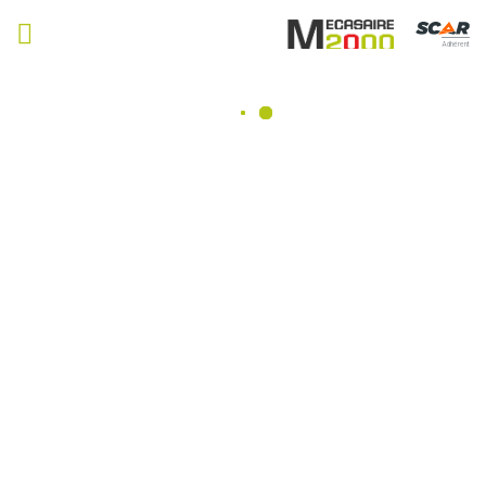
Adhérent
Pièces d'usure outil animé
Consulter nos catalogues
Filtrer par
Matériel agricole
Tous
Travail du sol
Semis
Fertilisation, épandage