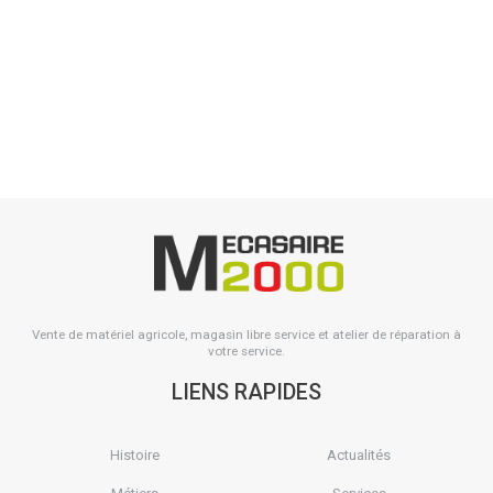
Longueur : 300 mm. Largeur : 100 mm. Epaisseur : 15 mm. Entre-axe
: 60 mm. Diamètre trou : 16 mm. Référence boulon : 185513...
Voir le produit
Vente de matériel agricole, magasin libre service et atelier de réparation à
votre service.
LIENS RAPIDES
Histoire
Actualités