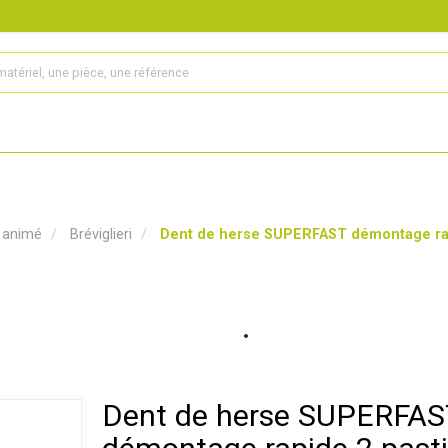
s
Produits
Matériel agricole
Pièces et accessoires
l animé
Bréviglieri
Dent de herse SUPERFAST démontage rapi
Dent de herse SUPERFAS