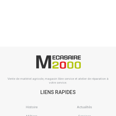
Longueur : 9 m (8,5 m + 0,5 m). Largeur : 50 mm. STF (Force de
tension de la sangle à cliquet) : 320 daN. SHF (Force manuelle...
Voir le produit
Vente de matériel agricole, magasin libre service et atelier de réparation à
votre service.
LIENS RAPIDES
Histoire
Actualités