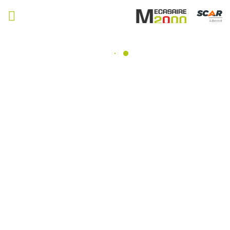
Adhérent
Arrimage
Consulter nos catalogues
Filtrer par
Matériel agricole
Tous
Travail du sol
Semis
Fertilisation, épandage