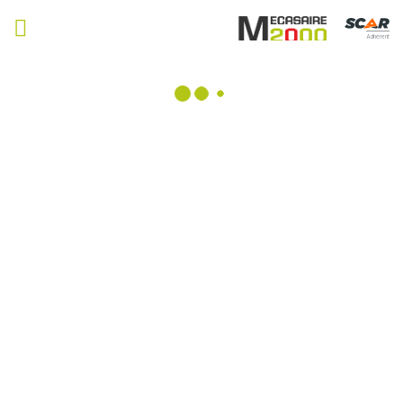
Adhérent
Plateaux fourrager
Consulter nos catalogues
Filtrer par
Matériel agricole
Tous
Travail du sol
Semis
Fertilisation, épandage