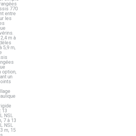
 rangées
ssis 770
t entre
ur les
es
que
vérins.
 2,4 m à
odèles
à 5,9 m,
e
ssis
rangées
rue
 option,
ant un
points
llage
raulique
igide
t 13
EL NSL
m, 7 à 13
EL NSL
,3 m, 15
es