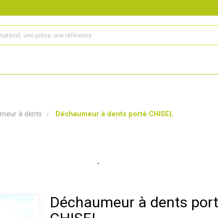
s
Produits
Matériel agricole
Pièces et accessoires
meur à dents
Déchaumeur à dents porté CHISEL
Déchaumeur à dents por