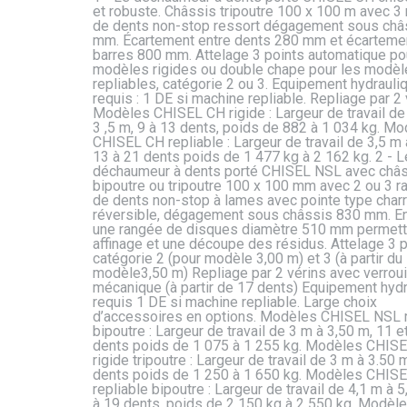
et robuste. Châssis tripoutre 100 x 100 m avec 3
de dents non-stop ressort dégagement sous châ
mm. Écartement entre dents 280 mm et écartemen
barres 800 mm. Attelage 3 points automatique po
modèles rigides ou double chape pour les modèl
repliables, catégorie 2 ou 3. Equipement hydrauli
requis : 1 DE si machine repliable. Repliage par 2 
Modèles CHISEL CH rigide : Largeur de travail de
3 ,5 m, 9 à 13 dents, poids de 882 à 1 034 kg. M
CHISEL CH repliable : Largeur de travail de 3,5 m 
13 à 21 dents poids de 1 477 kg à 2 162 kg. 2 - L
déchaumeur à dents porté CHISEL NSL avec châ
bipoutre ou tripoutre 100 x 100 mm avec 2 ou 3 
de dents non-stop à lames avec pointe type char
réversible, dégagement sous châssis 830 mm. En
une rangée de disques diamètre 510 mm permett
affinage et une découpe des résidus. Attelage 3 
catégorie 2 (pour modèle 3,00 m) et 3 (à partir du
modèle3,50 m) Repliage par 2 vérins avec verroui
mécanique (à partir de 17 dents) Equipement hyd
requis 1 DE si machine repliable. Large choix
d’accessoires en options. Modèles CHISEL NSL r
bipoutre : Largeur de travail de 3 m à 3,50 m, 11 e
dents poids de 1 075 à 1 255 kg. Modèles CHIS
rigide tripoutre : Largeur de travail de 3 m à 3.50 
dents poids de 1 250 à 1 650 kg. Modèles CHIS
repliable bipoutre : Largeur de travail de 4,1 m à 5
à 19 dents, poids de 2 150 kg à 2 550 kg. Modèl