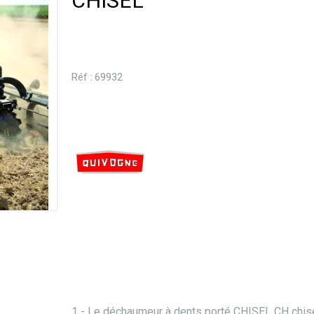
CHISEL
Réf :
69932
1 - Le déchaumeur à dents porté CHISEL CH chis