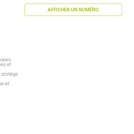
AFFICHER UN NUMÉRO
quées.
tes et
t protège
ue et