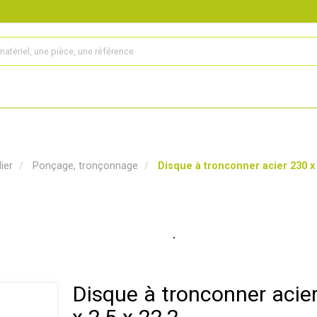
s
Produits
Matériel agricole
Pièces et accessoires
ier
Ponçage, tronçonnage
Disque à tronconner acier 230 x 
Disque à tronconner acie