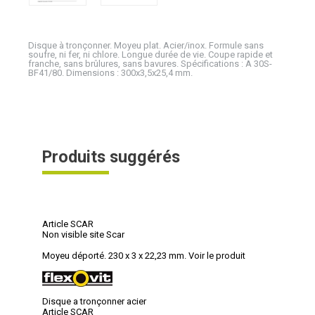
Disque à tronçonner. Moyeu plat. Acier/inox. Formule sans
soufre, ni fer, ni chlore. Longue durée de vie. Coupe rapide et
franche, sans brûlures, sans bavures. Spécifications : A 30S-
BF41/80. Dimensions : 300x3,5x25,4 mm.
Produits suggérés
Article SCAR
Non visible site Scar
Moyeu déporté. 230 x 3 x 22,23 mm.
Voir le produit
Disque a tronçonner acier
Article SCAR