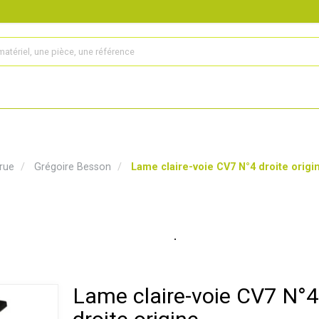
s
Produits
Matériel agricole
Pièces et accessoires
rue
Grégoire Besson
Lame claire-voie CV7 N°4 droite origi
Lame claire-voie CV7 N°4